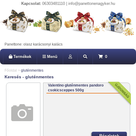
Kapcsolat:
06303481110 | info@panettonenagyker.hu
Panettone: olasz karácsonyi kalács
Termékek
Menü
0
Főoldal
>
gluténmentes
Keresés - gluténmentes
Valentino gluténmentes pandoro
csokicsceppes 500g
Részletek