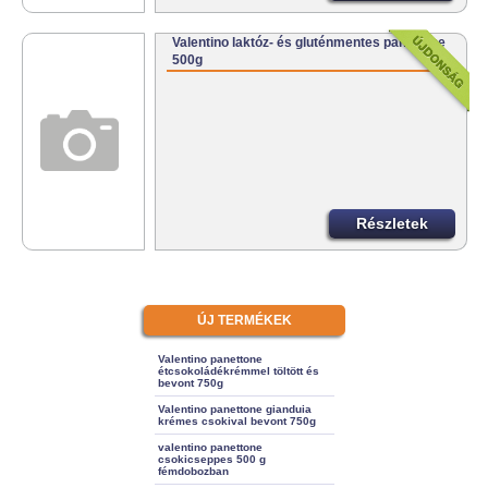
Valentino laktóz- és gluténmentes panettone
500g
Részletek
ÚJ TERMÉKEK
Valentino panettone
étcsokoládékrémmel töltött és
bevont 750g
Valentino panettone gianduia
krémes csokival bevont 750g
valentino panettone
csokicseppes 500 g
fémdobozban